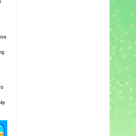
i
ive
ng
rò
Đây