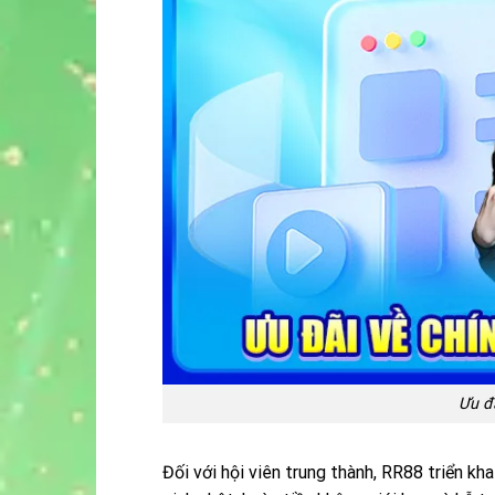
Ưu đã
Đối với hội viên trung thành, RR88 triển kh