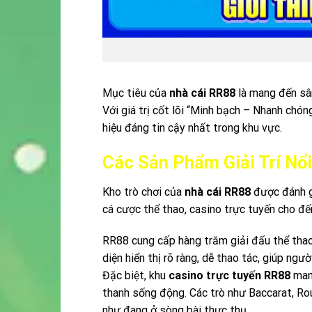
Mục tiêu của
nhà cái RR88
là mang đến sân
Với giá trị cốt lõi “Minh bạch – Nhanh ch
hiệu đáng tin cậy nhất trong khu vực.
Các Sản Phẩm Giải Trí Nổ
Kho trò chơi của
nhà cái RR88
được đánh gi
cá cược thể thao, casino trực tuyến cho đế
RR88 cung cấp hàng trăm giải đấu thể thao 
diện hiển thị rõ ràng, dễ thao tác, giúp ngườ
Đặc biệt, khu
casino trực tuyến RR88
mang
thanh sống động. Các trò như Baccarat, Rou
như đang ở sòng bài thực thụ.