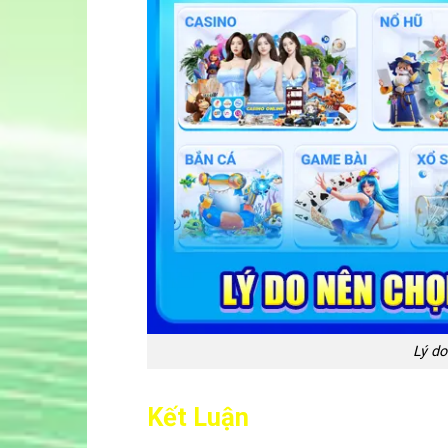
Lý do
Kết Luận