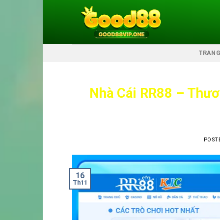
Skip
to
content
TRANG
Nhà Cái RR88 – Thươ
POST
16
Th11