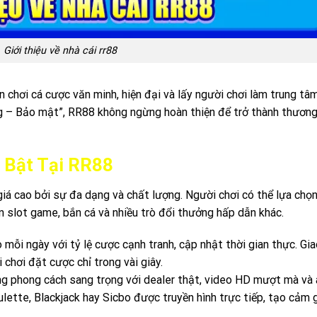
Giới thiệu về nhà cái rr88
 chơi cá cược văn minh, hiện đại và lấy người chơi làm trung tâm
óng – Bảo mật”, RR88 không ngừng hoàn thiện để trở thành thươn
i Bật Tại RR88
á cao bởi sự đa dạng và chất lượng. Người chơi có thể lựa chọ
n slot game, bắn cá và nhiều trò đổi thưởng hấp dẫn khác.
mỗi ngày với tỷ lệ cược cạnh tranh, cập nhật thời gian thực. Gia
i chơi đặt cược chỉ trong vài giây.
 phong cách sang trọng với dealer thật, video HD mượt mà và
lette, Blackjack hay Sicbo được truyền hình trực tiếp, tạo cảm 